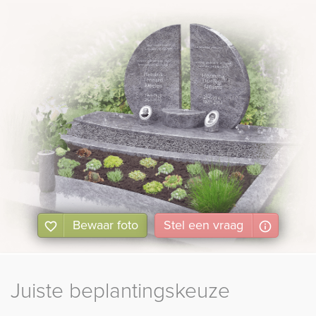
Bekijk
ook:
Bewaar foto
Stel
een
vraag
Juiste beplantingskeuze