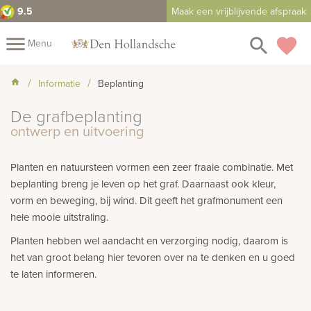
9.5
Maak een vrijblijvende afspraak
close
menu
search
favorite
Menu
Mijn
Informatie
Beplanting
Assortiment
De grafbeplanting
Fotoboek
Informatie
Fotomap
ontwerp en uitvoering
Prijzen
Over
Planten en natuursteen vormen een zeer fraaie combinatie. Met
ons
Winkels
Contact
beplanting breng je leven op het graf. Daarnaast ook kleur,
vorm en beweging, bij wind. Dit geeft het grafmonument een
hele mooie uitstraling.
Planten hebben wel aandacht en verzorging nodig, daarom is
het van groot belang hier tevoren over na te denken en u goed
te laten informeren.