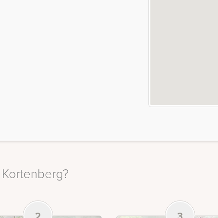
n Kortenberg?
2
3