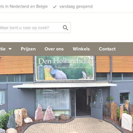
els in Nederland en Belgie
vandaag geopend
done
search
tie
Prijzen
Over ons
Winkels
Contact