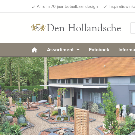
Al ruim 70 jaar betaalbaar design
Inspiratiewink
done
done
Assortiment
Fotoboek
Informa