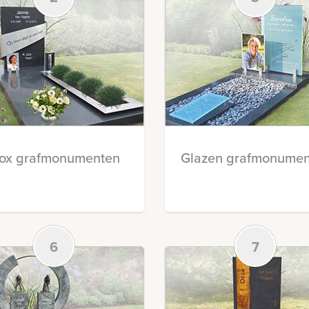
nox grafmonumenten
Glazen grafmonumen
6
7