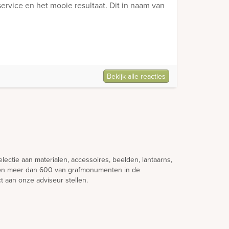
ervice en het mooie resultaat. Dit in naam van
Bekijk alle reacties
lectie aan materialen, accessoires, beelden, lantaarns,
ndien meer dan 600 van grafmonumenten in de
t aan onze adviseur stellen.
aak te maken. Zo hoeft u niet onnodig te wachten en
 en Duitsland. Onze werkwijze is hierop ingericht.
 bezoek aan uw regio en zijn dus zeer regelmatig bij u
igen ontwerp een gedenkteken te realiseren maar u