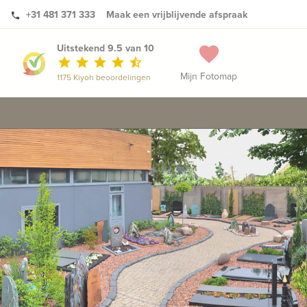
+31 481 371 333
Maak een vrijblijvende afspraak
phone
Uitstekend 9.5 van 10
favorite
star
star
star
star
star_half
Mijn Fotomap
1175 Kiyoh beoordelingen