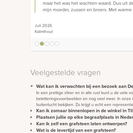
maar het was het wachten waard. Dus uit de 
mijn moeder, zussen en broers. Met warme 
Juli 2026
Kalmthout
1
2
3
4
5
Veelgestelde vragen
Wat kan ik verwachten bij een bezoek aan 
In een prettige sfeer en in alle rust kunt u de vele
beletteringsvoorbeelden en nog veel meer. In onze 
buitenlucht bekijken. Zo krijgt u echt een represent
Kan ik zomaar binnenlopen in de winkel in Til
Plaatsen jullie op elke begraafplaats in Nede
U kunt gewoon langskomen om rustig ideeën op te do
wordt u direct geholpen.
Kan ik zelf een grafsteen laten ontwerpen?
Wij plaatsen monumenten zonder extra kosten in hee
Ons team van vakmensen plaatst alle soorten monume
Wat is de levertijd van een grafsteen?
Een mooie en persoonlijke grafsteen moet natuurli