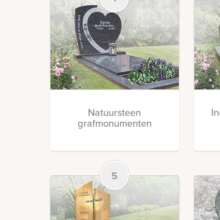
Natuursteen
I
grafmonumenten
5