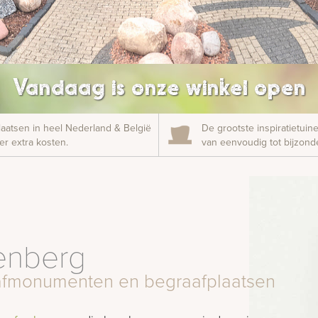
Vandaag is onze winkel open
laatsen in heel Nederland & België
De grootste inspiratietui
r extra kosten.
van eenvoudig tot bijzonde
tenberg
grafmonumenten en begraafplaatsen