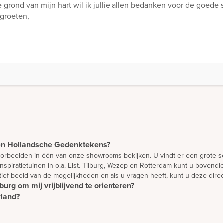
grond van mijn hart wil ik jullie allen bedanken voor de goede s
groeten,
Den Hollandsche Gedenktekens?
 voorbeelden in één van onze showrooms bekijken. U vindt er een grote se
inspiratietuinen in o.a. Elst. Tilburg, Wezep en Rotterdam kunt u bove
atief beeld van de mogelijkheden en als u vragen heeft, kunt u deze direc
burg om mij vrijblijvend te orienteren?
rland?
en en te oriënteren. Wilt u advies? Dan is het verstandig om een afspr
l Nederland. Daarnaast plaatsen we monumenten in overleg ook in België
nten volgens hoge kwaliteitseisen. Zij brengen vrijwel iedere week een
jk eerst ontworpen worden. We bieden u de mogelijkheid om vanuit uw e