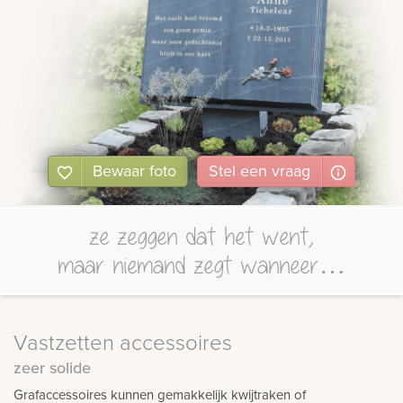
Bewaar foto
Stel
een
vraag
ze zeggen dat het went,
maar niemand zegt wanneer…
Vastzetten accessoires
zeer solide
Grafaccessoires kunnen gemakkelijk kwijtraken of