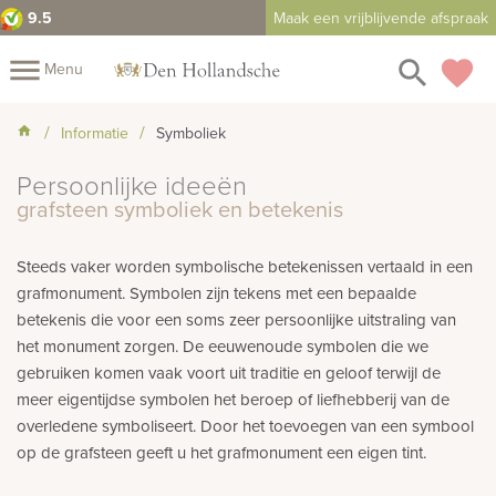
9.5
Maak een vrijblijvende afspraak
close
menu
search
favorite
Menu
Mijn
Informatie
Symboliek
Assortiment
Persoonlijke ideeën
Fotoboek
Informatie
Fotomap
grafsteen symboliek en betekenis
Prijzen
Over
Steeds vaker worden symbolische betekenissen vertaald in een
ons
Winkels
Contact
grafmonument. Symbolen zijn tekens met een bepaalde
betekenis die voor een soms zeer persoonlijke uitstraling van
het monument zorgen. De eeuwenoude symbolen die we
gebruiken komen vaak voort uit traditie en geloof terwijl de
meer eigentijdse symbolen het beroep of liefhebberij van de
overledene symboliseert. Door het toevoegen van een symbool
op de grafsteen geeft u het grafmonument een eigen tint.