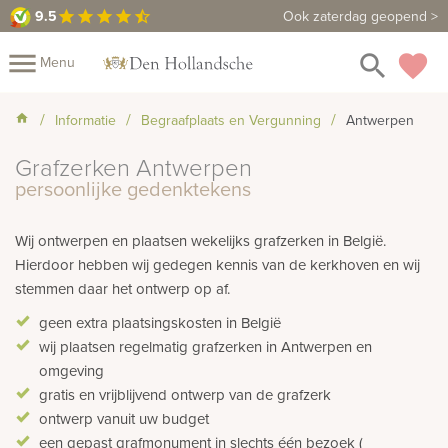
9.5
9.5
Maak een vrijblijvende afspraak
Ook zaterdag geopend >
star
star
star
star
star_half
close
menu
search
favorite
Menu
Mijn
Informatie
Begraafplaats en Vergunning
Antwerpen
Assortiment
Grafzerken Antwerpen
Fotoboek
Informatie
Fotomap
persoonlijke gedenktekens
Prijzen
Over
Wij ontwerpen en plaatsen wekelijks grafzerken in België.
ons
Winkels
Contact
Hierdoor hebben wij gedegen kennis van de kerkhoven en wij
stemmen daar het ontwerp op af.
geen extra plaatsingskosten in België
wij plaatsen regelmatig grafzerken in Antwerpen en
omgeving
gratis en vrijblijvend ontwerp van de grafzerk
ontwerp vanuit uw budget
een gepast grafmonument in slechts één bezoek (