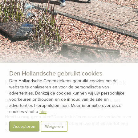
Den Hollandsche gebruikt cookies
Mensen zijn niet hetzelfde maar uniek
Den Hollandsche Gedenktekens gebruikt cookies om de
website te analyseren en voor de personalisatie van
wij ontwerpen op basis van uw wensen
advertenties. Dankzij de cookies kunnen wij uw persoonlijke
voorkeuren onthouden en de inhoud van de site en
Op basis van uw wensen
ontwerpen
we samen met u het
advertenties hierop afstemmen. Meer informatie over deze
monument en creëren een uniek en harmonieus geheel.
cookies vindt u
hier
.
Heeft u nog geen idee?
Door te luisteren naar de verhalen over
de overledene en uw wensen proberen we met elkaar tot een
Accepteren
Weigeren
resultaat te komen.